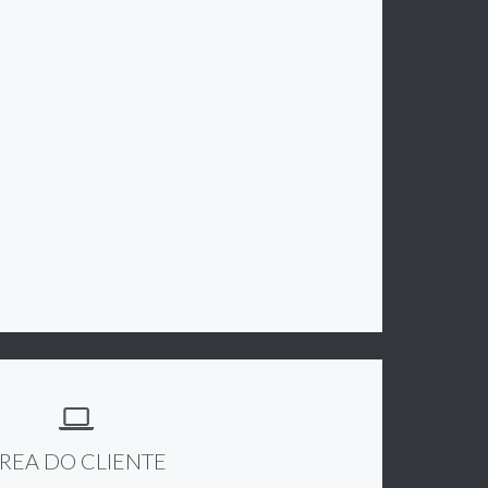
REA DO CLIENTE